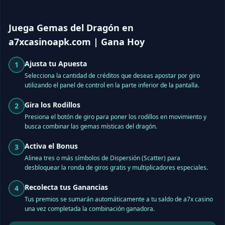
Juega Gemas del Dragón en
a7xcasinoapk.com | Gana Hoy
Ajusta tu Apuesta
1
Selecciona la cantidad de créditos que deseas apostar por giro
utilizando el panel de control en la parte inferior de la pantalla.
Gira los Rodillos
2
Presiona el botón de giro para poner los rodillos en movimiento y
busca combinar las gemas místicas del dragón.
Activa el Bonus
3
Alinea tres o más símbolos de Dispersión (Scatter) para
desbloquear la ronda de giros gratis y multiplicadores especiales.
Recolecta tus Ganancias
4
Tus premios se sumarán automáticamente a tu saldo de a7x casino
una vez completada la combinación ganadora.