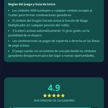
Reglas del Juego y Guía de Inicio
Los símbolos Wild sustituyen a cualquier símbolo excepto al
Scatter para formar combinaciones ganadoras.
El símbolo del Dragón Dorado activa la función de Mega-
Multiplicador en cualquier posición del rodillo.
3 Scatters activan automáticamente 10 giros gratis con la
posibilidad de re-disparo.
Las combinaciones se pagan de izquierda a derecha en las líneas
de pago activas.
El juego cuenta con un sistema de cascada donde los símbolos
ganadores desaparecen para dar lugar a nuevas oportunidades.
4.9
Juega Gemas del Dragón en a7xcasinoap
⭐⭐⭐⭐⭐
2840 OPINIONES DE LOS JUGADORES