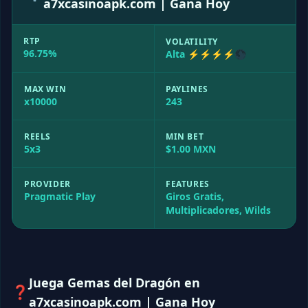
a7xcasinoapk.com | Gana Hoy
RTP
VOLATILITY
96.75%
Alta ⚡⚡⚡⚡🌑
MAX WIN
PAYLINES
x10000
243
REELS
MIN BET
5x3
$1.00 MXN
PROVIDER
FEATURES
Pragmatic Play
Giros Gratis,
Multiplicadores, Wilds
Juega Gemas del Dragón en
❓
a7xcasinoapk.com | Gana Hoy