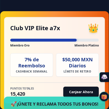
👑
Club VIP Elite a7x
Miembro Oro
Miembro Platino
7% de
$50,000 MXN
Reembolso
Diarios
CASHBACK SEMANAL
LÍMITE DE RETIRO
PUNTOS TOTALES
Canjear Ahora
15,420
🚀
¡ÚNETE Y RECLAMA TODOS TUS BONOS!