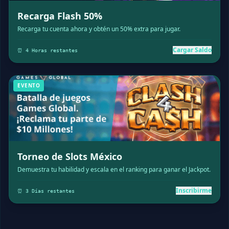
Recarga Flash 50%
Recarga tu cuenta ahora y obtén un 50% extra para jugar.
Cargar Saldo
⏰ 4 Horas restantes
EVENTO
Torneo de Slots México
Demuestra tu habilidad y escala en el ranking para ganar el Jackpot.
Inscribirme
⏰ 3 Días restantes