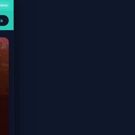
dioma
Ya