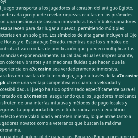
oy!
l juego transporta a los jugadores al corazón del antiguo Egipto,
onde cada giro puede revelar riquezas ocultas en las pirámides.
on una mecánica de cascada innovadora, los símbolos ganadores
esaparecen para dar lugar a nuevos, permitiendo múltiples
ictorias en un solo giro. Los símbolos de alta gama incluyen el Ojo
e Horus y el Escarabajo Dorado, mientras que los símbolos de
ontrol activan rondas de bonificación que pueden multiplicar tus
anancias exponencialmente. La calidad visual es impresionante,
on colores vibrantes y animaciones fluidas que hacen que la
xperiencia en
a7x casino
sea verdaderamente inmersiva.
ara los entusiastas de la tecnología, jugar a través de la
a7x casin
apk
ofrece una ventaja competitiva en cuanto a velocidad y
ccesibilidad. El juego ha sido optimizado específicamente para el
mercado de
a7x mexico
, asegurando que los jugadores mexicanos
isfruten de una interfaz intuitiva y métodos de pago locales y
eguros. La popularidad de este título radica en su equilibrio
erfecto entre volatilidad y entretenimiento, lo que atrae tanto a
ugadores novatos como a veteranos que buscan la máxima
drenalina.
n cuanto al potencial de ganancias, Bonanza Egipcia presume un