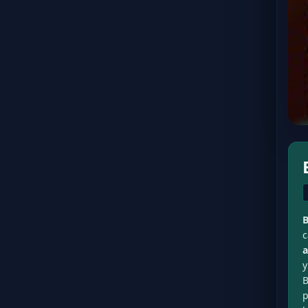
B
c
a
y
B
p