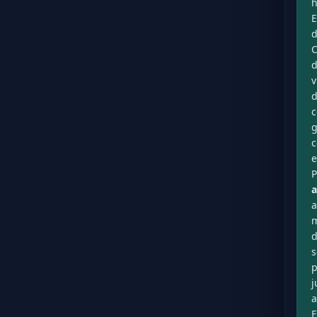
h
E
d
C
d
v
d
c
g
c
e
P
a
d
s
p
j
a
E