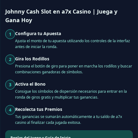
Johnny Cash Slot en a7x Casino | Juega y
Gana Hoy
Configura tu Apuesta
1
Ajusta el monto de tu apuesta utilizando los controles de la interfaz
antes de iniciar la ronda.
Gira los Rodillos
2
Presiona el botón de giro para poner en marcha los rodillos y buscar
combinaciones ganadoras de símbolos.
Activa el Bono
3
Consigue los símbolos de dispersión necesarios para entrar en la
ronda de giros gratis y multiplicar tus ganancias.
Recolecta tus Premios
4
Tus ganancias se sumarán automáticamente a tu saldo de a7x
casino al finalizar cada jugada exitosa.
Reglas del Juego y Guía de Inicio