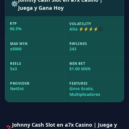
⚙️
Juega y Gana Hoy
RTP
VOLATILITY
96.5%
Alta ⚡⚡⚡⚡🌑
MAX WIN
PAYLINES
x5000
243
REELS
MIN BET
5x3
$1.00 MXN
PROVIDER
FEATURES
NetEnt
Giros Gratis,
Multiplicadores
Johnny Cash Slot en a7x Casino | Juega y
❓