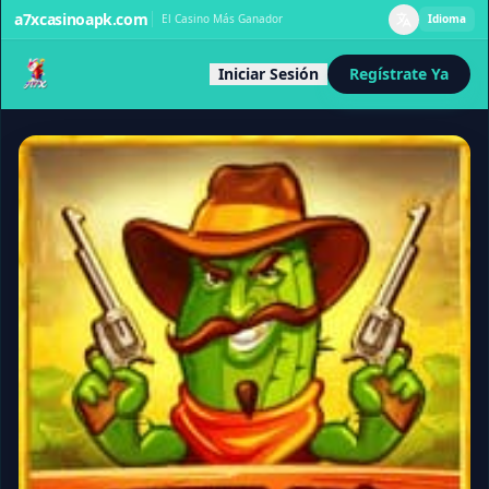
a7xcasinoapk.com
El Casino Más Ganador
Idioma
Iniciar Sesión
Regístrate Ya