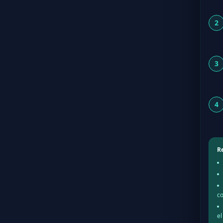
2
3
4
R
co
el