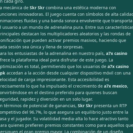
n cada giro.
a mecánica de
Skr Skr
combina una estética moderna con
unciones innovadoras. El juego cuenta con símbolos de alta calida
nimaciones fluidas y una banda sonora envolvente que transporta
l usuario a un mundo de adrenalina pura. Entre sus característica
rincipales destacan los multiplicadores aleatorios y las rondas de
onificación que pueden activar premios masivos, haciendo que
ada sesión sea única y llena de sorpresas.
ara los entusiastas de la adrenalina en nuestro país,
a7x casino
frece la plataforma ideal para disfrutar de este juego. La
ptimización es total, permitiendo que los usuarios de
a7x casino
apk
accedan a la acción desde cualquier dispositivo móvil con una
elocidad de carga impresionante. Esta accesibilidad es
recisamente lo que ha impulsado el crecimiento de
a7x mexico
,
onvirtiéndose en el destino preferido para quienes buscan
eguridad, rapidez y diversión en un solo lugar.
n términos de potencial de ganancias,
Skr Skr
presenta un RTP
ompetitivo del 96.7%, lo que asegura un equilibrio justo entre la
asa y el jugador. Su volatilidad media-alta lo hace atractivo tanto
ara quienes prefieren premios constantes como para aquellos qu
ersiguen el gran premio mayor. La combinación de un diseño