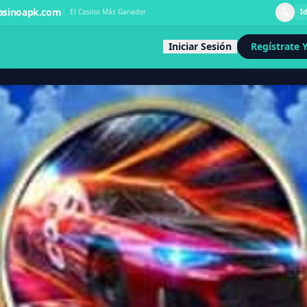
asinoapk.com
El Casino Más Ganador
I
Iniciar Sesión
Regístrate 