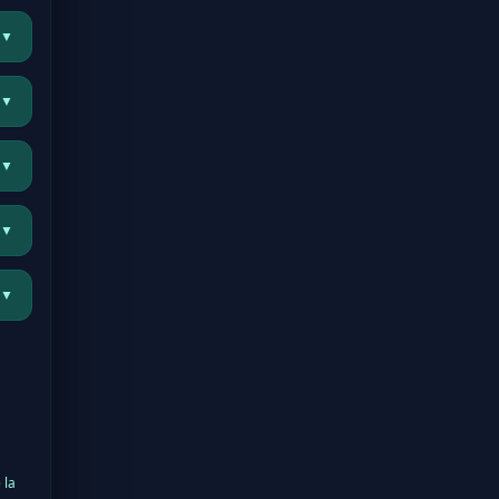
▼
▼
▼
▼
▼
 la