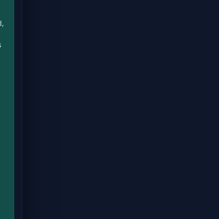
d,
s
e