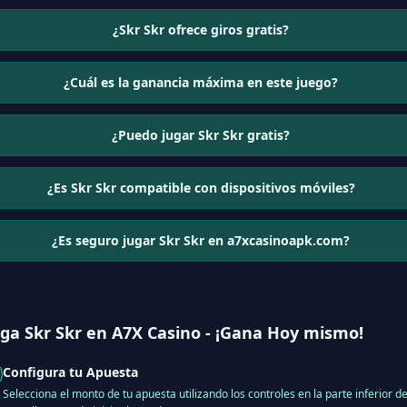
¿Skr Skr ofrece giros gratis?
¿Cuál es la ganancia máxima en este juego?
¿Puedo jugar Skr Skr gratis?
¿Es Skr Skr compatible con dispositivos móviles?
¿Es seguro jugar Skr Skr en a7xcasinoapk.com?
ga Skr Skr en A7X Casino - ¡Gana Hoy mismo!
Configura tu Apuesta
Selecciona el monto de tu apuesta utilizando los controles en la parte inferior de