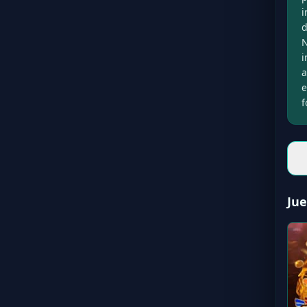
i
d
N
i
a
e
f
Jue