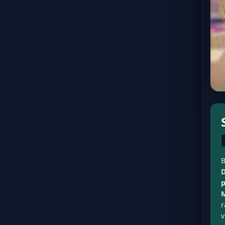
B
D
p
M
r
v