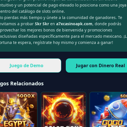
ntuitivo y un potencial de pago elevado lo posiciona como una joya
entro del catálogo de slots online.
o pierdas más tiempo y únete a la comunidad de ganadores. Te
nvitamos a probar
Skr Skr
en
a7xcasinoapk.com
, donde podrás
provechar los mejores bonos de bienvenida y promociones
xclusivas diseñadas específicamente para el mercado mexicano. ¡L
ortuna te espera, regístrate hoy mismo y comienza a ganar!
Juego de Demo
Jugar con Dinero Real
gos Relacionados